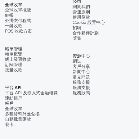
公司
全球收單
關於我們
全球收單概覽
營運原則
結帳
使用條款
外掛支付程式
Cookie 設置中心
一鍵收款
招聘
POS 收款方案
合作夥伴計劃
獎賞
帳單管理
帳單概覽
資源中心
網上發票收款
網誌
訂閱管理
客戶分享
按量收款
新聞中心
常見問題
服務支援
平台 API
服務支援
平台 API 及嵌入式金融概覽
服務狀態
連結帳戶
帳戶
全球收單
多種貨幣外匯兌換
自動批量匯款
發卡