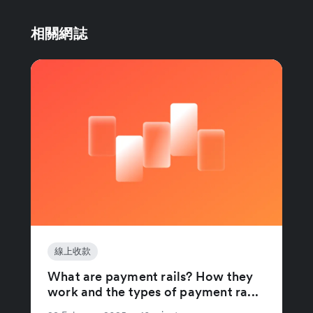
相關網誌
線上收款
What are payment rails? How they
work and the types of payment ra...