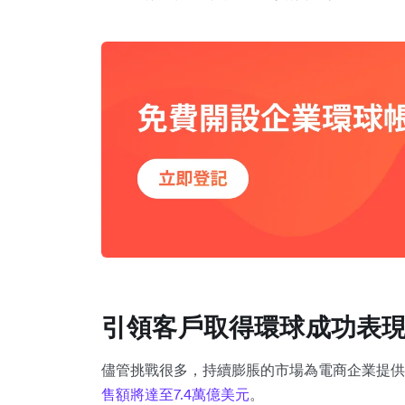
引領客戶取得環球成功表
​​儘管挑戰很多，持續膨脹的市場為電商企業提
售額將達至7.4萬億美元
。