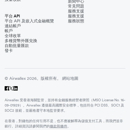
新聞中心
常見問題
服務支援
平台 API
服務支援
平台 API 及嵌入式金融概覽
服務狀態
連結帳戶
帳戶
全球收單
多種貨幣外匯兌換
自動批量匯款
發卡
© Airwallex 2026。版權所有。
網站地圖
Airwallex 受香港海關監管，並持有金錢服務經營者牌照（MSO License No. 16-
09-01929）。Airwallex 遵循最高國際安全標準，包括符合 PCI DSS、SOC1 及
SOC2 規範，並嚴格遵守本地監管要求。
在香港，對錢包的任何引用不是，也不應被解釋為儲值支付工具，而我們並非
銀行。詳細資訊請參閱我們的
條款和條件
。