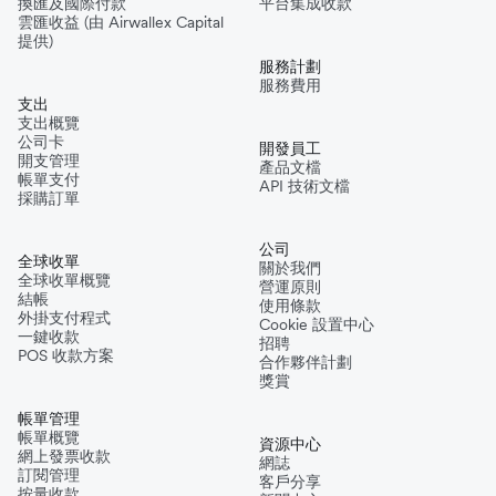
換匯及國際付款
平台集成收款
雲匯收益 (由 Airwallex Capital
提供)
服務計劃
服務費用
支出
支出概覽
公司卡
開發員工
開支管理
產品文檔
帳單支付
API 技術文檔
採購訂單
公司
全球收單
關於我們
全球收單概覽
營運原則
結帳
使用條款
外掛支付程式
Cookie 設置中心
一鍵收款
招聘
POS 收款方案
合作夥伴計劃
獎賞
帳單管理
帳單概覽
資源中心
網上發票收款
網誌
訂閱管理
客戶分享
按量收款