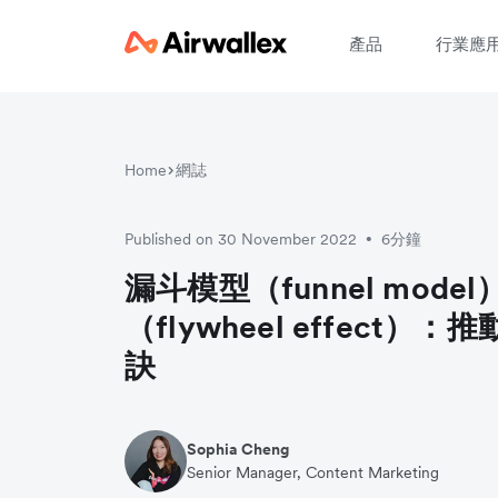
產品
行業應
Home
網誌
請
Published on 30 November 2022
6分鐘
•
漏斗模型（funnel model
（flywheel effect
訣
Sophia Cheng
Senior Manager, Content Marketing