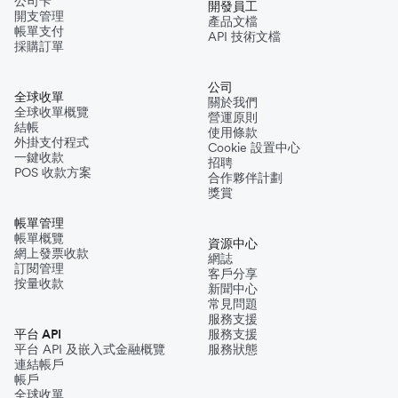
公司卡
開發員工
開支管理
產品文檔
帳單支付
API 技術文檔
採購訂單
公司
全球收單
關於我們
全球收單概覽
營運原則
結帳
使用條款
外掛支付程式
Cookie 設置中心
一鍵收款
招聘
POS 收款方案
合作夥伴計劃
獎賞
帳單管理
帳單概覽
資源中心
網上發票收款
網誌
訂閱管理
客戶分享
按量收款
新聞中心
常見問題
服務支援
平台 API
服務支援
平台 API 及嵌入式金融概覽
服務狀態
連結帳戶
帳戶
全球收單