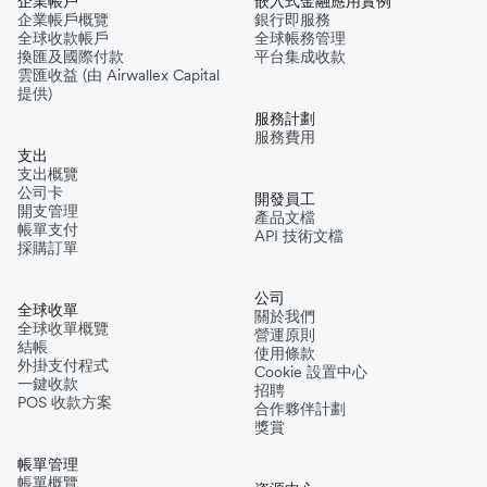
企業帳戶
嵌入式金融應用實例
企業帳戶概覽
銀行即服務
全球收款帳戶
全球帳務管理
換匯及國際付款
平台集成收款
雲匯收益 (由 Airwallex Capital
提供)
服務計劃
服務費用
支出
支出概覽
公司卡
開發員工
開支管理
產品文檔
帳單支付
API 技術文檔
採購訂單
公司
全球收單
關於我們
全球收單概覽
營運原則
結帳
使用條款
外掛支付程式
Cookie 設置中心
一鍵收款
招聘
POS 收款方案
合作夥伴計劃
獎賞
帳單管理
帳單概覽