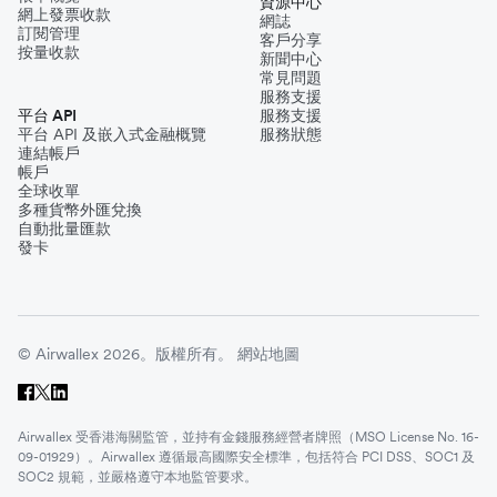
資源中心
網上發票收款
網誌
訂閱管理
客戶分享
按量收款
新聞中心
常見問題
服務支援
平台 API
服務支援
平台 API 及嵌入式金融概覽
服務狀態
連結帳戶
帳戶
全球收單
多種貨幣外匯兌換
自動批量匯款
發卡
© Airwallex 2026。版權所有。
網站地圖
Airwallex 受香港海關監管，並持有金錢服務經營者牌照（MSO License No. 16-
09-01929）。Airwallex 遵循最高國際安全標準，包括符合 PCI DSS、SOC1 及
SOC2 規範，並嚴格遵守本地監管要求。