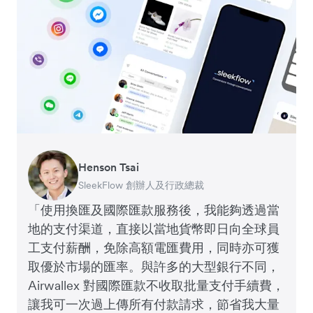
Henson Tsai
Tomy Wu
SleekFlow 創辦人及行政總裁
MyiCellar 共同創辦人
「使用換匯及國際匯款服務後，我能夠透過當
地的支付渠道，直接以當地貨幣即日向全球員
工支付薪酬，免除高額電匯費用，同時亦可獲
取優於市場的匯率。與許多的大型銀行不同，
Airwallex 對國際匯款不收取批量支付手續費，
讓我可一次過上傳所有付款請求，節省我大量