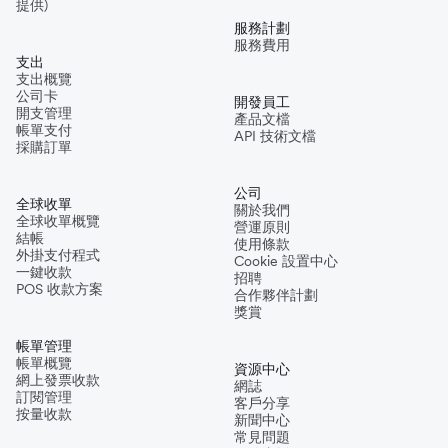
提供)
服務計劃
服務費用
支出
支出概覽
公司卡
開發員工
開支管理
產品文檔
帳單支付
API 技術文檔
採購訂單
公司
全球收單
關於我們
全球收單概覽
營運原則
結帳
使用條款
外掛支付程式
Cookie 設置中心
一鍵收款
招聘
POS 收款方案
合作夥伴計劃
獎賞
帳單管理
帳單概覽
資源中心
網上發票收款
網誌
訂閱管理
客戶分享
按量收款
新聞中心
常見問題