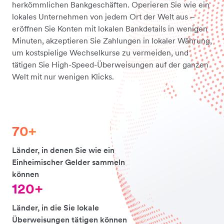
herkömmlichen Bankgeschäften. Operieren Sie wie ein
lokales Unternehmen von jedem Ort der Welt aus –
eröffnen Sie Konten mit lokalen Bankdetails in wenigen
Minuten, akzeptieren Sie Zahlungen in lokaler Währung,
um kostspielige Wechselkurse zu vermeiden, und
tätigen Sie High-Speed-Überweisungen auf der ganzen
Welt mit nur wenigen Klicks.
70+
Länder, in denen Sie wie ein
Einheimischer Gelder sammeln
können
120+
Länder, in die Sie lokale
Überweisungen tätigen können