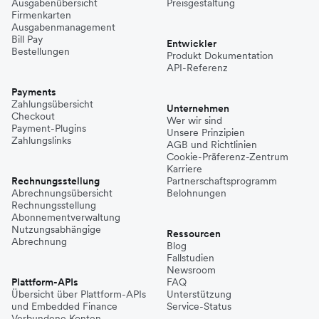
Ausgabenübersicht
Preisgestaltung
Firmenkarten
Ausgabenmanagement
Bill Pay
Entwickler
Bestellungen
Produkt Dokumentation
API-Referenz
Payments
Zahlungsübersicht
Unternehmen
Checkout
Wer wir sind
Payment-Plugins
Unsere Prinzipien
Zahlungslinks
AGB und Richtlinien
Cookie-Präferenz-Zentrum
Karriere
Rechnungsstellung
Partnerschaftsprogramm
Abrechnungsübersicht
Belohnungen
Rechnungsstellung
Abonnementverwaltung
Nutzungsabhängige
Ressourcen
Abrechnung
Blog
Fallstudien
Newsroom
Plattform-APIs
FAQ
Übersicht über Plattform-APIs
Unterstützung
und Embedded Finance
Service-Status
Verbundene Konten