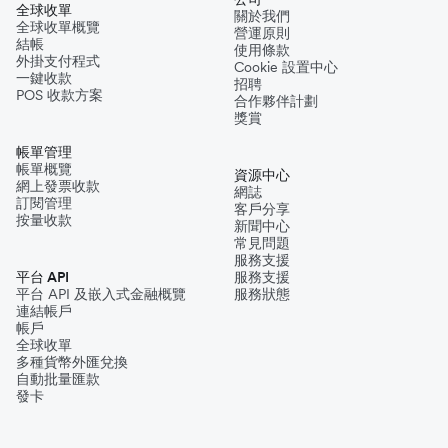
全球收單
關於我們
全球收單概覽
營運原則
結帳
使用條款
外掛支付程式
Cookie 設置中心
一鍵收款
招聘
POS 收款方案
合作夥伴計劃
獎賞
帳單管理
帳單概覽
資源中心
網上發票收款
網誌
訂閱管理
客戶分享
按量收款
新聞中心
常見問題
服務支援
平台 API
服務支援
平台 API 及嵌入式金融概覽
服務狀態
連結帳戶
帳戶
全球收單
多種貨幣外匯兌換
自動批量匯款
發卡