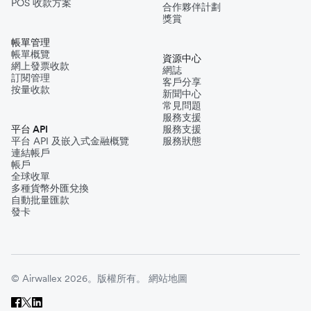
POS 收款方案
合作夥伴計劃
獎賞
帳單管理
帳單概覽
資源中心
網上發票收款
網誌
訂閱管理
客戶分享
按量收款
新聞中心
常見問題
服務支援
平台 API
服務支援
平台 API 及嵌入式金融概覽
服務狀態
連結帳戶
帳戶
全球收單
多種貨幣外匯兌換
自動批量匯款
發卡
© Airwallex 2026。版權所有。
網站地圖