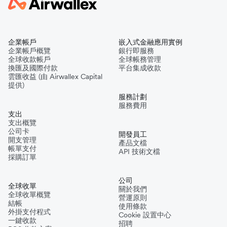
企業帳戶
嵌入式金融應用實例
企業帳戶概覽
銀行即服務
全球收款帳戶
全球帳務管理
換匯及國際付款
平台集成收款
雲匯收益 (由 Airwallex Capital
提供)
服務計劃
服務費用
支出
支出概覽
公司卡
開發員工
開支管理
產品文檔
帳單支付
API 技術文檔
採購訂單
公司
全球收單
關於我們
全球收單概覽
營運原則
結帳
使用條款
外掛支付程式
Cookie 設置中心
一鍵收款
招聘