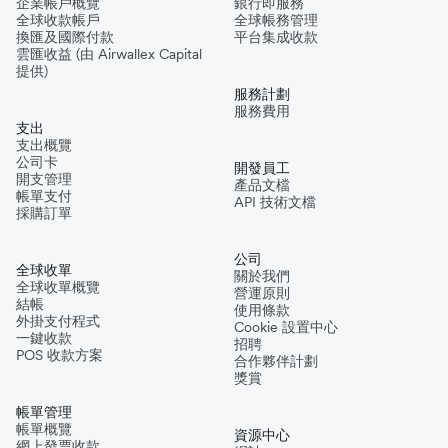
企業帳戶概覽
銀行即服務
全球收款帳戶
全球帳務管理
換匯及國際付款
平台集成收款
雲匯收益 (由 Airwallex Capital
提供)
服務計劃
服務費用
支出
支出概覽
公司卡
開發員工
開支管理
產品文檔
帳單支付
API 技術文檔
採購訂單
公司
全球收單
關於我們
全球收單概覽
營運原則
結帳
使用條款
外掛支付程式
Cookie 設置中心
一鍵收款
招聘
POS 收款方案
合作夥伴計劃
獎賞
帳單管理
帳單概覽
資源中心
網上發票收款