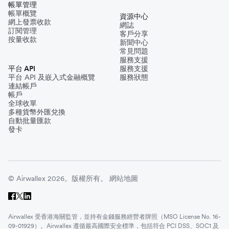
帳單管理
帳單概覽
資源中心
網上發票收款
網誌
訂閱管理
客戶分享
按量收款
新聞中心
常見問題
服務支援
平台 API
服務支援
平台 API 及嵌入式金融概覽
服務狀態
連結帳戶
帳戶
全球收單
多種貨幣外匯兌換
自動批量匯款
發卡
© Airwallex 2026。版權所有。
網站地圖
Airwallex 受香港海關監管，並持有金錢服務經營者牌照（MSO License No. 16-
09-01929）。Airwallex 遵循最高國際安全標準，包括符合 PCI DSS、SOC1 及