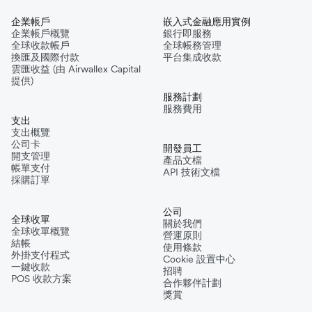
企業帳戶
嵌入式金融應用實例
企業帳戶概覽
銀行即服務
全球收款帳戶
全球帳務管理
換匯及國際付款
平台集成收款
雲匯收益 (由 Airwallex Capital
提供)
服務計劃
服務費用
支出
支出概覽
公司卡
開發員工
開支管理
產品文檔
帳單支付
API 技術文檔
採購訂單
公司
全球收單
關於我們
全球收單概覽
營運原則
結帳
使用條款
外掛支付程式
Cookie 設置中心
一鍵收款
招聘
POS 收款方案
合作夥伴計劃
獎賞