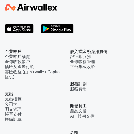
企業帳戶
嵌入式金融應用實例
企業帳戶概覽
銀行即服務
全球收款帳戶
全球帳務管理
換匯及國際付款
平台集成收款
雲匯收益 (由 Airwallex Capital
提供)
服務計劃
服務費用
支出
支出概覽
公司卡
開發員工
開支管理
產品文檔
帳單支付
API 技術文檔
採購訂單
公司