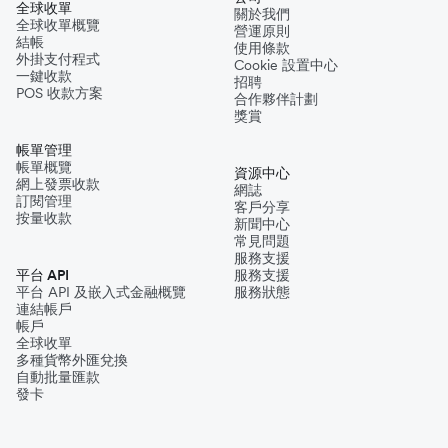
全球收單
關於我們
全球收單概覽
營運原則
結帳
使用條款
外掛支付程式
Cookie 設置中心
一鍵收款
招聘
POS 收款方案
合作夥伴計劃
獎賞
帳單管理
帳單概覽
資源中心
網上發票收款
網誌
訂閱管理
客戶分享
按量收款
新聞中心
常見問題
服務支援
平台 API
服務支援
平台 API 及嵌入式金融概覽
服務狀態
連結帳戶
帳戶
全球收單
多種貨幣外匯兌換
自動批量匯款
發卡