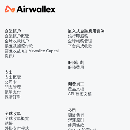
企業帳戶
嵌入式金融應用實例
企業帳戶概覽
銀行即服務
全球收款帳戶
全球帳務管理
換匯及國際付款
平台集成收款
雲匯收益 (由 Airwallex Capital
提供)
服務計劃
服務費用
支出
支出概覽
公司卡
開發員工
開支管理
產品文檔
帳單支付
API 技術文檔
採購訂單
公司
全球收單
關於我們
全球收單概覽
營運原則
結帳
使用條款
外掛支付程式