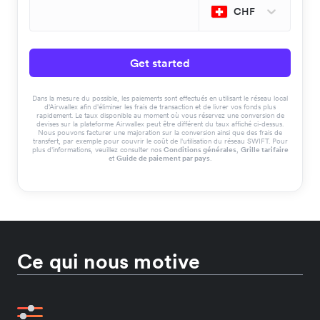
CHF
Get started
Dans la mesure du possible, les paiements sont effectués en utilisant le réseau local
d'Airwallex afin d'éliminer les frais de transaction et de livrer vos fonds plus
rapidement. Le taux disponible au moment où vous réservez une conversion de
devises sur la plateforme Airwallex peut être différent du taux affiché ci-dessus.
Nous pouvons facturer une majoration sur la conversion ainsi que des frais de
transfert, par exemple pour couvrir le coût de l'utilisation du réseau SWIFT. Pour
plus d'informations, veuillez consulter nos
Conditions générales
,
Grille tarifaire
et
Guide de paiement par pays
.
Ce qui nous motive