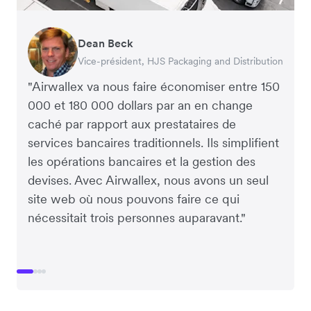
Dean Beck
Hari Polavarapu
Murray Kester
Gauri Nanda
Vice-président, HJS Packaging and Distribution
PDG, Taxila Stone
PDG, Cosmetics Now – eCommerce
PDG, Clocky
"Airwallex va nous faire économiser entre 150
000 et 180 000 dollars par an en change
caché par rapport aux prestataires de
services bancaires traditionnels. Ils simplifient
les opérations bancaires et la gestion des
devises. Avec Airwallex, nous avons un seul
site web où nous pouvons faire ce qui
nécessitait trois personnes auparavant."