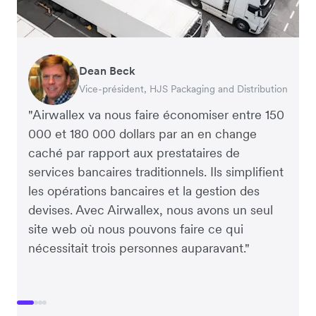
Dean Beck
Hari Polavarapu
Murray Kester
Gauri Nanda
Vice-président, HJS Packaging and Distribution
PDG, Taxila Stone
PDG, Cosmetics Now – eCommerce
PDG, Clocky
"Airwallex va nous faire économiser entre 150
000 et 180 000 dollars par an en change
caché par rapport aux prestataires de
services bancaires traditionnels. Ils simplifient
les opérations bancaires et la gestion des
devises. Avec Airwallex, nous avons un seul
site web où nous pouvons faire ce qui
nécessitait trois personnes auparavant."