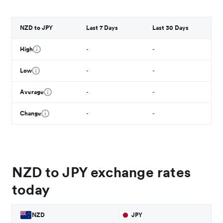
NZD to JPY
Last 7 Days
Last 30 Days
High
-
-
Low
-
-
Average
-
-
Change
-
-
NZD to JPY exchange rates
today
NZD
JPY