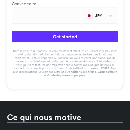
Converted to
JPY
Get started
Dans la mesure du possible, les paiements sont effectués en utilisant le réseau local
d'Airwallex afin d'éliminer les frais de transaction et de livrer vos fonds plus
rapidement. Le taux disponible au moment où vous réservez une conversion de
devises sur la plateforme Airwallex peut être différent du taux affiché ci-dessus.
Nous pouvons facturer une majoration sur la conversion ainsi que des frais de
transfert, par exemple pour couvrir le coût de l'utilisation du réseau SWIFT. Pour
plus d'informations, veuillez consulter nos
Conditions générales
,
Grille tarifaire
et
Guide de paiement par pays
.
Ce qui nous motive