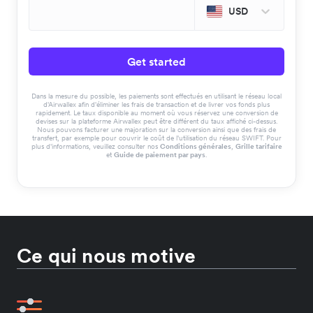
USD
Get started
Dans la mesure du possible, les paiements sont effectués en utilisant le réseau local
d'Airwallex afin d'éliminer les frais de transaction et de livrer vos fonds plus
rapidement. Le taux disponible au moment où vous réservez une conversion de
devises sur la plateforme Airwallex peut être différent du taux affiché ci-dessus.
Nous pouvons facturer une majoration sur la conversion ainsi que des frais de
transfert, par exemple pour couvrir le coût de l'utilisation du réseau SWIFT. Pour
plus d'informations, veuillez consulter nos
Conditions générales
,
Grille tarifaire
et
Guide de paiement par pays
.
Ce qui nous motive