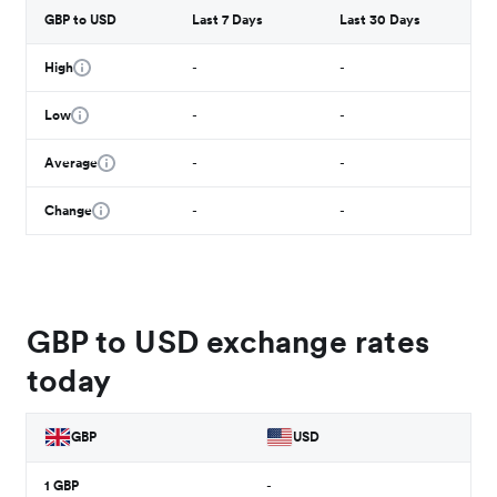
GBP to USD
Last 7 Days
Last 30 Days
High
-
-
Low
-
-
Average
-
-
Change
-
-
GBP to USD exchange rates
today
GBP
USD
1
GBP
-