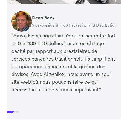
Dean Beck
Hari Polavarapu
Murray Kester
Gauri Nanda
Vice-président, HJS Packaging and Distribution
PDG, Taxila Stone
PDG, Cosmetics Now – eCommerce
PDG, Clocky
"Airwallex va nous faire économiser entre 150
000 et 180 000 dollars par an en change
caché par rapport aux prestataires de
services bancaires traditionnels. Ils simplifient
les opérations bancaires et la gestion des
devises. Avec Airwallex, nous avons un seul
site web où nous pouvons faire ce qui
nécessitait trois personnes auparavant."