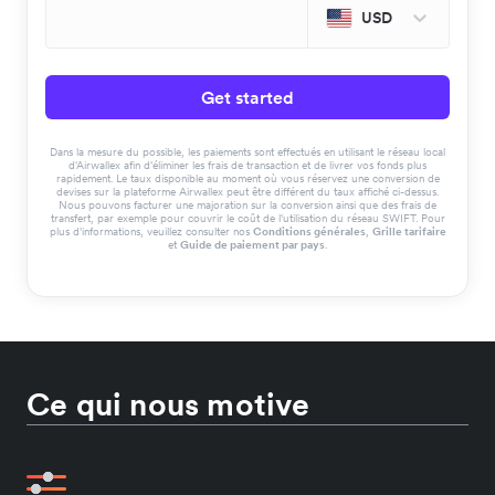
USD
Get started
Dans la mesure du possible, les paiements sont effectués en utilisant le réseau local
d'Airwallex afin d'éliminer les frais de transaction et de livrer vos fonds plus
rapidement. Le taux disponible au moment où vous réservez une conversion de
devises sur la plateforme Airwallex peut être différent du taux affiché ci-dessus.
Nous pouvons facturer une majoration sur la conversion ainsi que des frais de
transfert, par exemple pour couvrir le coût de l'utilisation du réseau SWIFT. Pour
plus d'informations, veuillez consulter nos
Conditions générales
,
Grille tarifaire
et
Guide de paiement par pays
.
Ce qui nous motive