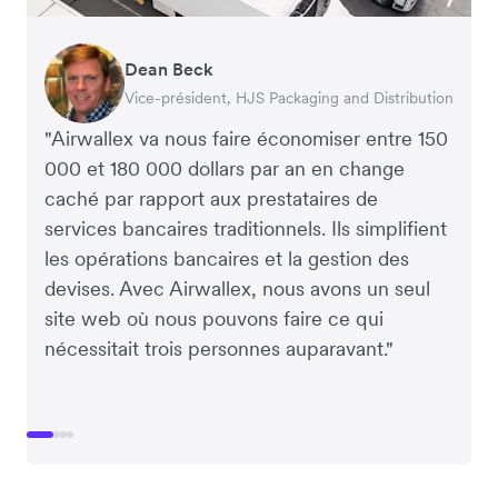
Dean Beck
Hari Polavarapu
Murray Kester
Gauri Nanda
Vice-président, HJS Packaging and Distribution
PDG, Taxila Stone
PDG, Cosmetics Now – eCommerce
PDG, Clocky
"Airwallex va nous faire économiser entre 150
000 et 180 000 dollars par an en change
caché par rapport aux prestataires de
services bancaires traditionnels. Ils simplifient
les opérations bancaires et la gestion des
devises. Avec Airwallex, nous avons un seul
site web où nous pouvons faire ce qui
nécessitait trois personnes auparavant."