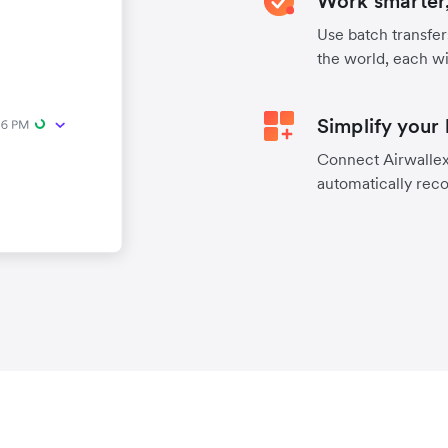
Work smarter,
Use batch transfer
the world, each wi
Simplify your
Connect Airwallex 
automatically reco