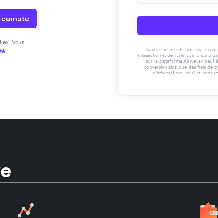
n compte
llex. Vous
Dans la mesure du possible, les paie
ité
.
transaction et de livrer vos fonds pl
sur la plateforme Airwallex peut ê
conversion ainsi que des frais de t
d'informations, veuillez consul
ve