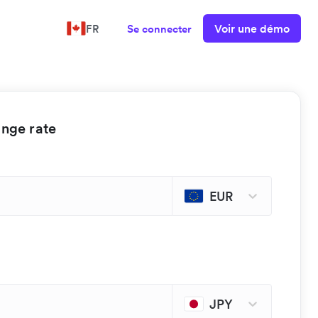
Voir une démo
FR
Se connecter
ange rate
EUR
JPY