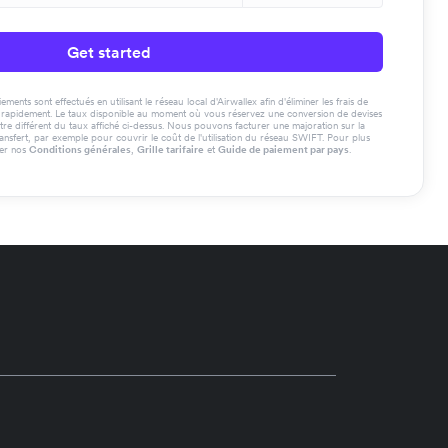
Get started
ments sont effectués en utilisant le réseau local d'Airwallex afin d'éliminer les frais de
us rapidement. Le taux disponible au moment où vous réservez une conversion de devises
tre différent du taux affiché ci-dessus. Nous pouvons facturer une majoration sur la
ransfert, par exemple pour couvrir le coût de l'utilisation du réseau SWIFT. Pour plus
ter nos
Conditions générales
,
Grille tarifaire
et
Guide de paiement par pays
.