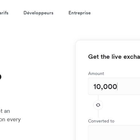
arifs
Développeurs
Entreprise
Get the live exch
o
Amount
t an
 on every
Converted to