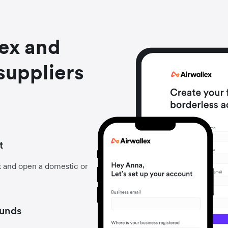
lex and
suppliers
t
t and open a domestic or
funds