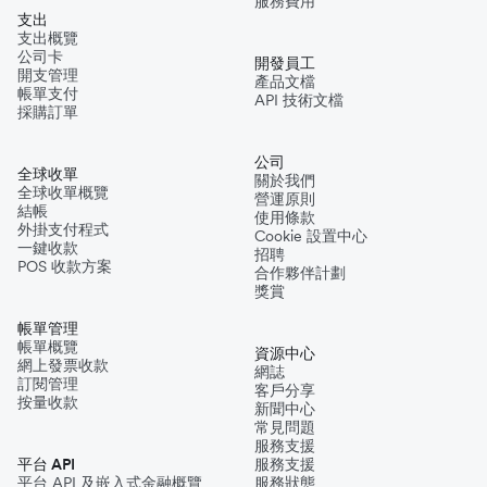
服務費用
支出
支出概覽
公司卡
開發員工
開支管理
產品文檔
帳單支付
API 技術文檔
採購訂單
公司
全球收單
關於我們
全球收單概覽
營運原則
結帳
使用條款
外掛支付程式
Cookie 設置中心
一鍵收款
招聘
POS 收款方案
合作夥伴計劃
獎賞
帳單管理
帳單概覽
資源中心
網上發票收款
網誌
訂閱管理
客戶分享
按量收款
新聞中心
常見問題
服務支援
平台 API
服務支援
平台 API 及嵌入式金融概覽
服務狀態