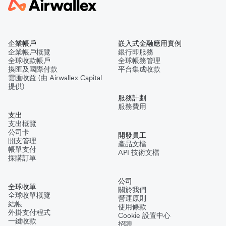
企業帳戶
嵌入式金融應用實例
企業帳戶概覽
銀行即服務
全球收款帳戶
全球帳務管理
換匯及國際付款
平台集成收款
雲匯收益 (由 Airwallex Capital
提供)
服務計劃
服務費用
支出
支出概覽
公司卡
開發員工
開支管理
產品文檔
帳單支付
API 技術文檔
採購訂單
公司
全球收單
關於我們
全球收單概覽
營運原則
結帳
使用條款
外掛支付程式
Cookie 設置中心
一鍵收款
招聘