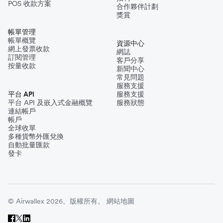
POS 收款方案
合作夥伴計劃
獎賞
帳單管理
帳單概覽
資源中心
網上發票收款
網誌
訂閱管理
客戶分享
按量收款
新聞中心
常見問題
服務支援
平台 API
服務支援
平台 API 及嵌入式金融概覽
服務狀態
連結帳戶
帳戶
全球收單
多種貨幣外匯兌換
自動批量匯款
發卡
© Airwallex 2026。版權所有。
網站地圖