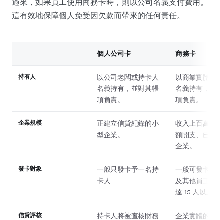
過來，如果員工使用商務卡時，則以公司名義支付費用。
這有效地保障個人免受因欠款而帶來的任何責任。
個人公司卡
商務卡
持有人
以公司老闆或持卡人
以商業實體及
名義持有，並對其帳
名義持有，並
項負責。
項負責。
企業規模
正建立信貸紀錄的小
收入上百萬、
型企業。
額開支、已上
企業。
發卡對象
一般只發卡予一名持
一般可發卡予
卡人
及其他員工，
達 15 人以上。
信貸評核
持卡人將被查核財務
企業實體的財