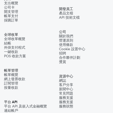
支出概覽
公司卡
開發員工
開支管理
產品文檔
帳單支付
API 技術文檔
採購訂單
公司
全球收單
關於我們
全球收單概覽
營運原則
結帳
使用條款
外掛支付程式
Cookie 設置中心
一鍵收款
招聘
POS 收款方案
合作夥伴計劃
獎賞
帳單管理
帳單概覽
資源中心
網上發票收款
網誌
訂閱管理
客戶分享
按量收款
新聞中心
常見問題
服務支援
平台 API
服務支援
平台 API 及嵌入式金融概覽
服務狀態
連結帳戶