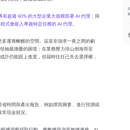
年將有超過 60% 的大型企業大規模部署 AI 代理
；與
用程式會嵌入專責特定任務的 AI 代理
。
取更多運籌帷幄的空間。
這並非強求一夜之間的劇
領袖最擔憂的困境：在業務壓力排山倒海而至
或許仍能跟上進度，但屆時往往已失去選擇權，
於節省時間與產出報告，例如撰寫摘要、進行預測或
測異常現金狀況。
始根據洞察採取行動，將數據與決策無縫連接。AI