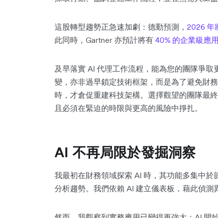
這股轉型趨勢正急速加劇：德勤預測，
2026 
此同時，Gartner 亦預計將有
40% 的企業級應
及早落實 AI 代理工作流程，能為您的團隊爭
變
，亦非過早鎖定技術框架，而是為了避免財務
時，才倉促重建科技架構。選擇觀望的團隊最終
且必須在緊迫的時限與更高的風險中掙扎。
AI 不再局限於發掘洞察
我最初在財務領域探索 AI 時，其功能多集中
分析趨勢。我們依賴 AI 建立儀表板，藉此偵
然而，我觀察到實務應用已變得更強大：AI 開