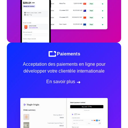
Paiements
Acceptation des paiements en ligne pour
développer votre clientèle internationale
En savoir plus