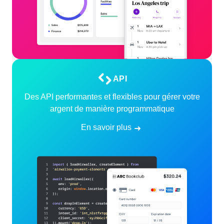
API
Des API performantes et flexibles pour gérer votre
argent de manière programmatique
En savoir plus