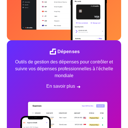
Dépenses
Outils de gestion des dépenses pour contrôler et
suivre vos dépenses professionnelles à l'échelle
mondiale
En savoir plus