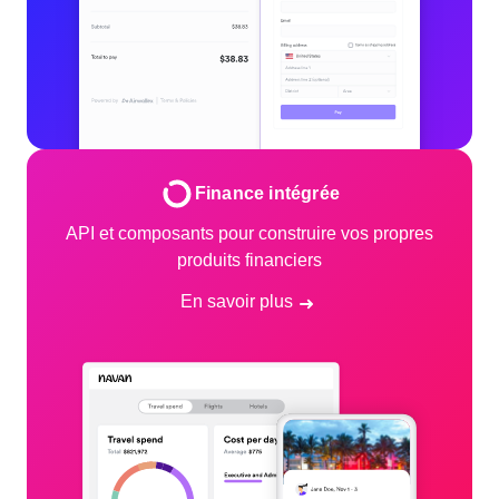
Finance intégrée
API et composants pour construire vos propres
produits financiers
En savoir plus