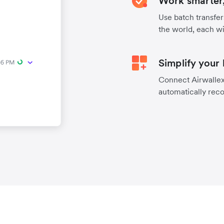
Work smarter,
Use batch transfer
the world, each wi
Simplify your
Connect Airwallex 
automatically reco