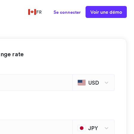
Voir une démo
FR
Se connecter
ange rate
USD
JPY