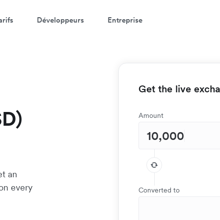
arifs
Développeurs
Entreprise
Get the live exch
SD)
Amount
et an
 on every
Converted to