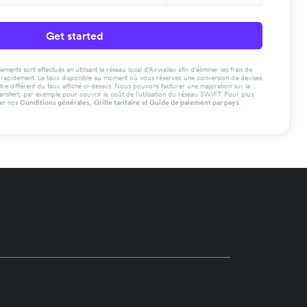
Get started
ments sont effectués en utilisant le réseau local d'Airwallex afin d'éliminer les frais de
us rapidement. Le taux disponible au moment où vous réservez une conversion de devises
tre différent du taux affiché ci-dessus. Nous pouvons facturer une majoration sur la
ransfert, par exemple pour couvrir le coût de l'utilisation du réseau SWIFT. Pour plus
ter nos
Conditions générales
,
Grille tarifaire
et
Guide de paiement par pays
.