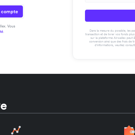
n compte
llex. Vous
Dans la mesure du possible, les paie
ité
.
transaction et de livrer vos fonds pl
sur la plateforme Airwallex peut ê
conversion ainsi que des frais de t
d'informations, veuillez consul
ve