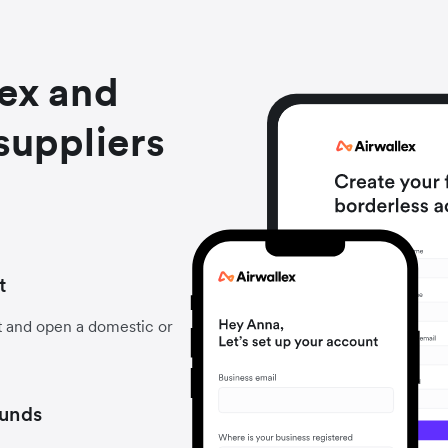
lex and
suppliers
t
t and open a domestic or
funds