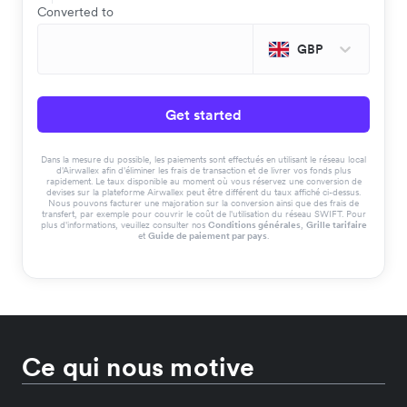
Converted to
GBP
Get started
Dans la mesure du possible, les paiements sont effectués en utilisant le réseau local
d'Airwallex afin d'éliminer les frais de transaction et de livrer vos fonds plus
rapidement. Le taux disponible au moment où vous réservez une conversion de
devises sur la plateforme Airwallex peut être différent du taux affiché ci-dessus.
Nous pouvons facturer une majoration sur la conversion ainsi que des frais de
transfert, par exemple pour couvrir le coût de l'utilisation du réseau SWIFT. Pour
plus d'informations, veuillez consulter nos
Conditions générales
,
Grille tarifaire
et
Guide de paiement par pays
.
Ce qui nous motive