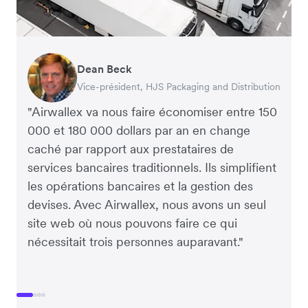
Dean Beck
Hari Polavarapu
Murray Kester
Gauri Nanda
Vice-président, HJS Packaging and Distribution
PDG, Taxila Stone
PDG, Cosmetics Now – eCommerce
PDG, Clocky
"Airwallex va nous faire économiser entre 150
000 et 180 000 dollars par an en change
caché par rapport aux prestataires de
services bancaires traditionnels. Ils simplifient
les opérations bancaires et la gestion des
devises. Avec Airwallex, nous avons un seul
site web où nous pouvons faire ce qui
nécessitait trois personnes auparavant."