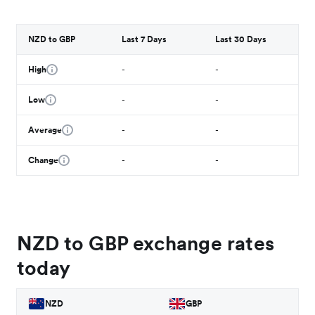
NZD to GBP
Last 7 Days
Last 30 Days
High
-
-
Low
-
-
Average
-
-
Change
-
-
NZD to GBP exchange rates
today
NZD
GBP