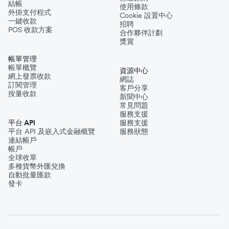
結帳
使用條款
外掛支付程式
Cookie 設置中心
一鍵收款
招聘
POS 收款方案
合作夥伴計劃
獎賞
帳單管理
帳單概覽
資源中心
網上發票收款
網誌
訂閱管理
客戶分享
按量收款
新聞中心
常見問題
服務支援
平台 API
服務支援
平台 API 及嵌入式金融概覽
服務狀態
連結帳戶
帳戶
全球收單
多種貨幣外匯兌換
自動批量匯款
發卡