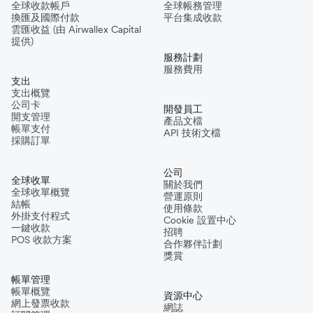
全球收款帳戶
全球帳務管理
換匯及國際付款
平台集成收款
雲匯收益 (由 Airwallex Capital
提供)
服務計劃
服務費用
支出
支出概覽
公司卡
開發員工
開支管理
產品文檔
帳單支付
API 技術文檔
採購訂單
公司
全球收單
關於我們
全球收單概覽
營運原則
結帳
使用條款
外掛支付程式
Cookie 設置中心
一鍵收款
招聘
POS 收款方案
合作夥伴計劃
獎賞
帳單管理
帳單概覽
資源中心
網上發票收款
網誌