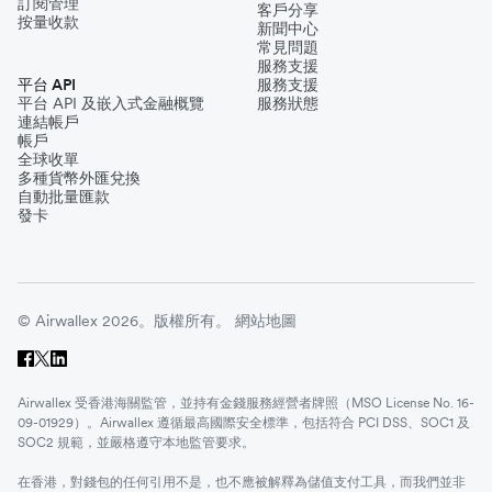
訂閱管理
客戶分享
按量收款
新聞中心
常見問題
服務支援
平台 API
服務支援
平台 API 及嵌入式金融概覽
服務狀態
連結帳戶
帳戶
全球收單
多種貨幣外匯兌換
自動批量匯款
發卡
© Airwallex 2026。版權所有。
網站地圖
Airwallex 受香港海關監管，並持有金錢服務經營者牌照（MSO License No. 16-
09-01929）。Airwallex 遵循最高國際安全標準，包括符合 PCI DSS、SOC1 及
SOC2 規範，並嚴格遵守本地監管要求。
在香港，對錢包的任何引用不是，也不應被解釋為儲值支付工具，而我們並非