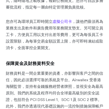
式，隨時隨地上載收據，報銷公務開支。您亦可自設多層
審批流程，指定每一層由特定管理層負責批核。
您亦可為環球員工即時開立
虛擬公司卡
，讓他們毋須再為
業務支出及軟件和廣告費用等業務開支墊支。另可開立員
工卡，方便員工用以支付出差等費用，更可為每張員工卡
設置限額，為每筆交易金額設置上限，亦可即時凍結或取
消卡，全面掌控企業開支。
保障資金及財務資料安全
財務資料是一間企業重要的資產，亦影響與客戶之間的信
任，因此必須選擇可靠的系統及平台。Airwallex 受香港
海關監管，並持有金錢服務經營者牌照，並視安全為最高
原則。我們的系統及程序均符合全球最高級別的安全認
證，包括符合 PCI DSS Level 1、SOC 1 及 SOC 2 標準。
此外，我們亦透過現代基礎設施的一流控制措施保障帳戶