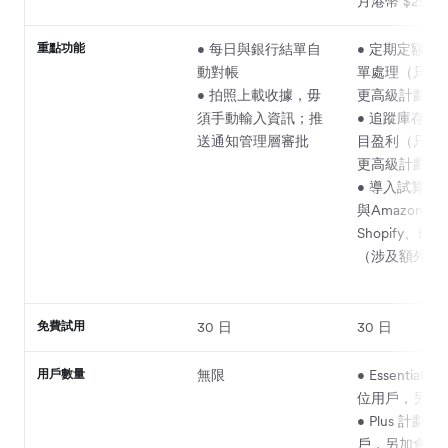
月港幣 $295
重點功能
• 每日與銀行結單自
• 定期定額交
動對帳
單處理（只限Pl
• 拍照上載收據，毋
更高級計劃）
須手動輸入資訊；推
• 追蹤庫存及
送通知管理層審批
目盈利（只限 Pl
更高級計劃）
• 導入試算表
與Amazon、
Shopify、Et
（涉及額外收
免費試用
30 日
30 日
用戶數量
無限
• Essentials
位用戶，另加
• Plus 計劃：
戶，另加會計