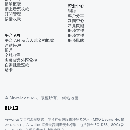
帳單概覽
資源中心
網上發票收款
網誌
訂閱管理
客戶分享
按量收款
新聞中心
常見問題
服務支援
平台 API
服務支援
平台 API 及嵌入式金融概覽
服務狀態
連結帳戶
帳戶
全球收單
多種貨幣外匯兌換
自動批量匯款
發卡
© Airwallex 2026。版權所有。
網站地圖
Airwallex 受香港海關監管，並持有金錢服務經營者牌照（MSO License No. 16-
09-01929）。Airwallex 遵循最高國際安全標準，包括符合 PCI DSS、SOC1 及
SOC2 規範，並嚴格遵守本地監管要求。