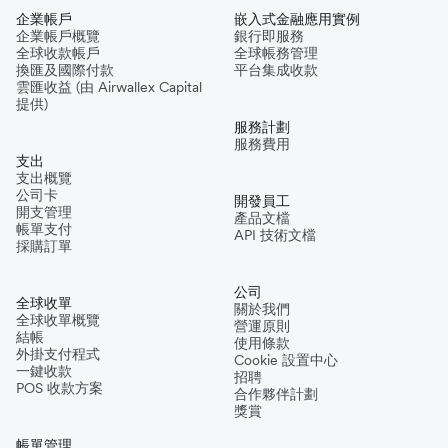
企業帳戶
嵌入式金融應用實例
企業帳戶概覽
銀行即服務
全球收款帳戶
全球帳務管理
換匯及國際付款
平台集成收款
雲匯收益 (由 Airwallex Capital
提供)
服務計劃
服務費用
支出
支出概覽
公司卡
開發員工
開支管理
產品文檔
帳單支付
API 技術文檔
採購訂單
公司
全球收單
關於我們
全球收單概覽
營運原則
結帳
使用條款
外掛支付程式
Cookie 設置中心
一鍵收款
招聘
POS 收款方案
合作夥伴計劃
獎賞
帳單管理