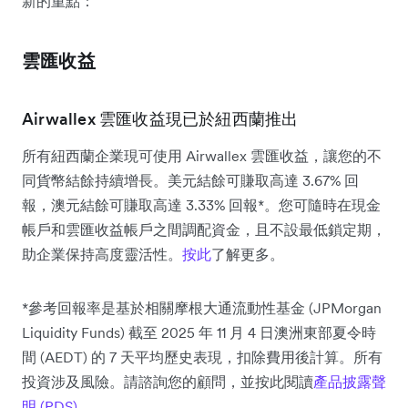
新的重點：
雲匯收益
Airwallex 雲匯收益現已於紐西蘭推出
所有紐西蘭企業現可使用 Airwallex 雲匯收益，讓您的不
同貨幣結餘持續增長。美元結餘可賺取高達 3.67% 回
報，澳元結餘可賺取高達 3.33% 回報*。您可隨時在現金
帳戶和雲匯收益帳戶之間調配資金，且不設最低鎖定期，
助企業保持高度靈活性。
按此
了解更多。
*參考回報率是基於相關摩根大通流動性基金 (JPMorgan
Liquidity Funds) 截至 2025 年 11 月 4 日澳洲東部夏令時
間 (AEDT) 的 7 天平均歷史表現，扣除費用後計算。所有
投資涉及風險。請諮詢您的顧問，並按此閱讀
產品披露聲
明 (PDS)
。