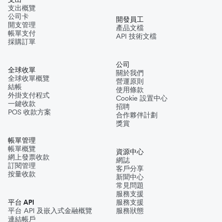
支出概覽
公司卡
開發員工
開支管理
產品文檔
帳單支付
API 技術文檔
採購訂單
公司
全球收單
關於我們
全球收單概覽
營運原則
結帳
使用條款
外掛支付程式
Cookie 設置中心
一鍵收款
招聘
POS 收款方案
合作夥伴計劃
獎賞
帳單管理
帳單概覽
資源中心
網上發票收款
網誌
訂閱管理
客戶分享
按量收款
新聞中心
常見問題
服務支援
平台 API
服務支援
平台 API 及嵌入式金融概覽
服務狀態
連結帳戶