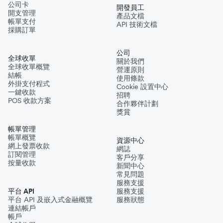
公司卡
開發員工
開支管理
產品文檔
帳單支付
API 技術文檔
採購訂單
公司
全球收單
關於我們
全球收單概覽
營運原則
結帳
使用條款
外掛支付程式
Cookie 設置中心
一鍵收款
招聘
POS 收款方案
合作夥伴計劃
獎賞
帳單管理
帳單概覽
資源中心
網上發票收款
網誌
訂閱管理
客戶分享
按量收款
新聞中心
常見問題
服務支援
平台 API
服務支援
平台 API 及嵌入式金融概覽
服務狀態
連結帳戶
帳戶