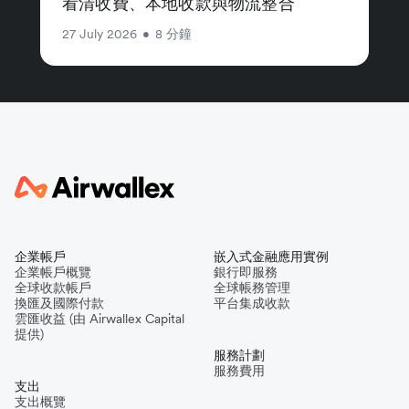
看清收費、本地收款與物流整合
27 July 2026
•
8 分鐘
企業帳戶
嵌入式金融應用實例
企業帳戶概覽
銀行即服務
全球收款帳戶
全球帳務管理
換匯及國際付款
平台集成收款
雲匯收益 (由 Airwallex Capital
提供)
服務計劃
服務費用
支出
支出概覽