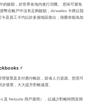
用多幣帳戶中的餘額，於世界各地內進行消費。 意味可避免
在帳戶中沒有足夠餘額，Airwallex 卡將以我
x 公司卡及員工卡均以於多個地區推出，很榮幸能為加
kbooks ⚡
管理發票及支付應付帳款，節省人力資源。您現可
x ，自動同步發票，大大提升對帳速度。
ro 及 Netsuite 用戶適用），以減少對帳時間並簡