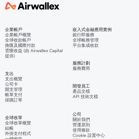
企業帳戶
嵌入式金融應用實例
企業帳戶概覽
銀行即服務
全球收款帳戶
全球帳務管理
換匯及國際付款
平台集成收款
雲匯收益 (由 Airwallex Capital
提供)
服務計劃
服務費用
支出
支出概覽
公司卡
開發員工
開支管理
產品文檔
帳單支付
API 技術文檔
採購訂單
公司
全球收單
關於我們
全球收單概覽
營運原則
結帳
使用條款
外掛支付程式
Cookie 設置中心
一鍵收款