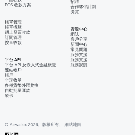
招聘
POS 收款方案
合作夥伴計劃
獎賞
帳單管理
帳單概覽
資源中心
網上發票收款
網誌
訂閱管理
客戶分享
按量收款
新聞中心
常見問題
服務支援
平台 API
服務支援
平台 API 及嵌入式金融概覽
服務狀態
連結帳戶
帳戶
全球收單
多種貨幣外匯兌換
自動批量匯款
發卡
© Airwallex 2026。版權所有。
網站地圖