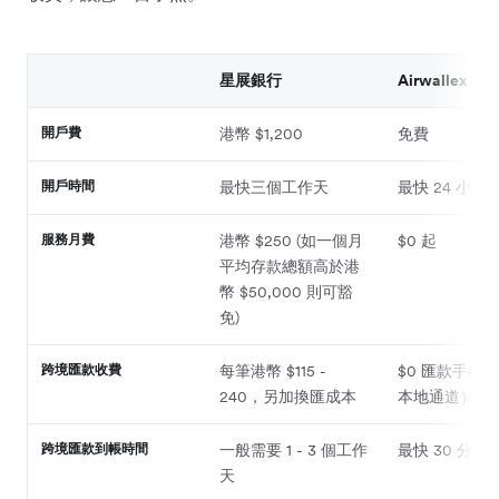
星展銀行
Airwallex
開戶費
港幣 $1,200
免費
開戶時間
最快三個工作天
最快 24 小時
服務月費
港幣 $250 (如一個月
$0 起
平均存款總額高於港
幣 $50,000 則可豁
免)
跨境匯款收費
每筆港幣 $115 -
$0 匯款手續
240，另加換匯成本
本地通道）
跨境匯款到帳時間
一般需要 1 - 3 個工作
最快 30 分鐘
天