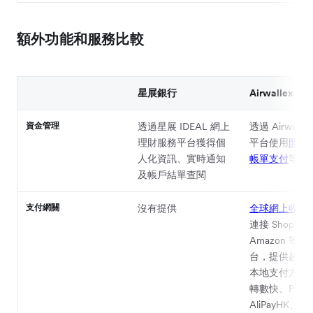
額外功能和服務比較
星展銀行
Airwallex
資金管理
透過星展 IDEAL 網上
透過 Airwall
理財服務平台獲得個
平台使用
開支
人化資訊、實時通知
帳單支付
等功
及帳戶結單查閱
支付網關
沒有提供
全球網上收單
連接 Shopify
Amazon 等
台，提供超過 1
本地支付方式
轉數快、PayM
AliPayHK、