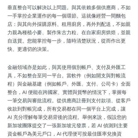
垂直整合可以解決以上問題。與其依賴多個供應商，不如
一手掌控企業運作的每一個環節。這就像經營一間麵包
店：與其向外採購原料、租用廚房，再外判配送，不如親
力親為種植小麥、製作朱古力粒、在自家廚房烘焙，並親
自送貨。您能掌控每一步，隨時清楚狀況，從而作出更
快、更適切的決策。
金融領域亦是如此，與其使用個別帳戶、支付及外匯工
具，不如整合至同一平台。當軟件（例如開支與對帳流
程）與金融基建（例如帳戶、外匯、支付、公司卡）全面
整合，AI 便能在跨國家、實體與貨幣的情況下，掌握每
一筆交易與審批流程。從供應商註冊到支付款項、從客戶
收款到對帳完成，所有交易都在同一個平台上完成，讓
AI 充分理解每筆交易背後的流程。舉例來說，假設您的
新加坡團隊提交了一張新加坡元發票，若 AI 偵測到主要
資金帳戶為美元戶口，AI 代理便可按最佳匯率兌換資