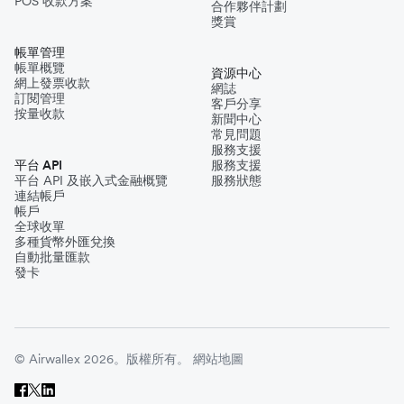
POS 收款方案
合作夥伴計劃
獎賞
帳單管理
帳單概覽
資源中心
網上發票收款
網誌
訂閱管理
客戶分享
按量收款
新聞中心
常見問題
服務支援
平台 API
服務支援
平台 API 及嵌入式金融概覽
服務狀態
連結帳戶
帳戶
全球收單
多種貨幣外匯兌換
自動批量匯款
發卡
© Airwallex 2026。版權所有。
網站地圖