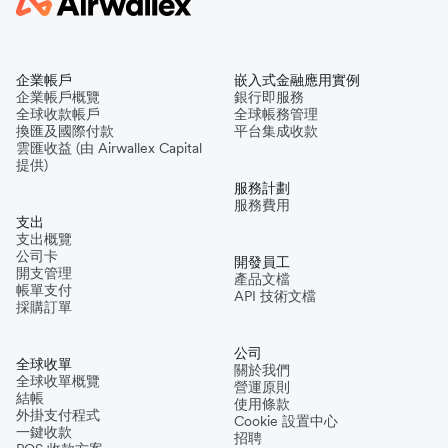
企業帳戶
嵌入式金融應用實例
企業帳戶概覽
銀行即服務
全球收款帳戶
全球帳務管理
換匯及國際付款
平台集成收款
雲匯收益 (由 Airwallex Capital
提供)
服務計劃
服務費用
支出
支出概覽
公司卡
開發員工
開支管理
產品文檔
帳單支付
API 技術文檔
採購訂單
公司
全球收單
關於我們
全球收單概覽
營運原則
結帳
使用條款
外掛支付程式
Cookie 設置中心
一鍵收款
招聘