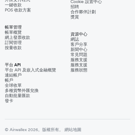
Cookie 設置中心
一鍵收款
招聘
POS 收款方案
合作夥伴計劃
獎賞
帳單管理
帳單概覽
資源中心
網上發票收款
網誌
訂閱管理
客戶分享
按量收款
新聞中心
常見問題
服務支援
平台 API
服務支援
平台 API 及嵌入式金融概覽
服務狀態
連結帳戶
帳戶
全球收單
多種貨幣外匯兌換
自動批量匯款
發卡
© Airwallex 2026。版權所有。
網站地圖