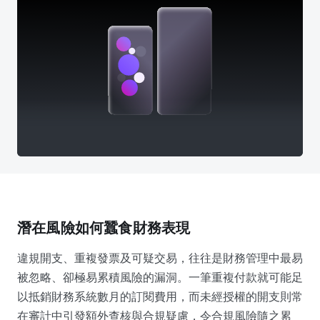
潛在風險如何蠶食財務表現
違規開支、重複發票及可疑交易，往往是財務管理中最易
被忽略、卻極易累積風險的漏洞。一筆重複付款就可能足
以抵銷財務系統數月的訂閱費用，而未經授權的開支則常
在審計中引發額外查核與合規疑慮，令合規風險隨之累