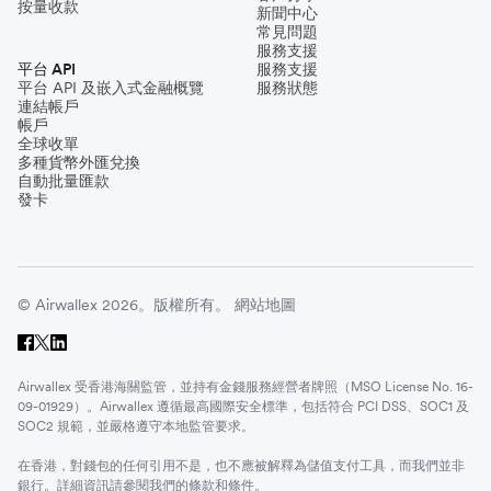
按量收款
新聞中心
常見問題
服務支援
平台 API
服務支援
平台 API 及嵌入式金融概覽
服務狀態
連結帳戶
帳戶
全球收單
多種貨幣外匯兌換
自動批量匯款
發卡
© Airwallex 2026。版權所有。
網站地圖
Airwallex 受香港海關監管，並持有金錢服務經營者牌照（MSO License No. 16-
09-01929）。Airwallex 遵循最高國際安全標準，包括符合 PCI DSS、SOC1 及
SOC2 規範，並嚴格遵守本地監管要求。
在香港，對錢包的任何引用不是，也不應被解釋為儲值支付工具，而我們並非
銀行。詳細資訊請參閱我們的
條款和條件
。