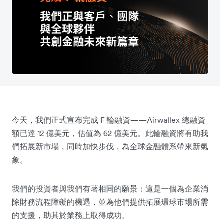
今天，我們正式宣布完成 F 輪融資——Airwallex 總融資
額已達 12 億美元，估值為 62 億美元。此輪融資將有助我
們拓展新市場，同時加快步伐，為全球金融體系帶來新氣
象。
我們的投資者與我們有著相同的願景：這是一個為企業消
除財務流程障礙的機遇，並為他們提供拓展環球市場所需
的支援，助其於業務上取得成功。