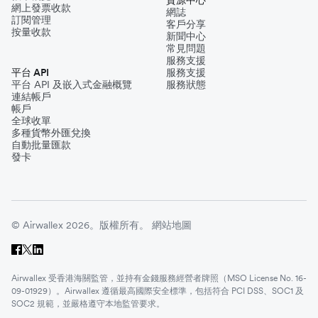
資源中心
網上發票收款
網誌
訂閱管理
客戶分享
按量收款
新聞中心
常見問題
服務支援
平台 API
服務支援
平台 API 及嵌入式金融概覽
服務狀態
連結帳戶
帳戶
全球收單
多種貨幣外匯兌換
自動批量匯款
發卡
© Airwallex 2026。版權所有。
網站地圖
Airwallex 受香港海關監管，並持有金錢服務經營者牌照（MSO License No. 16-
09-01929）。Airwallex 遵循最高國際安全標準，包括符合 PCI DSS、SOC1 及
SOC2 規範，並嚴格遵守本地監管要求。