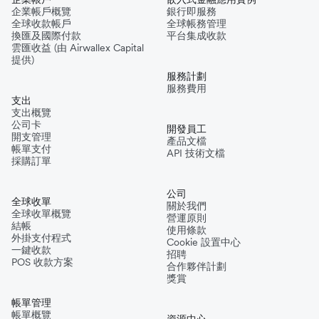
企業帳戶概覽
銀行即服務
全球收款帳戶
全球帳務管理
換匯及國際付款
平台集成收款
雲匯收益 (由 Airwallex Capital
提供)
服務計劃
服務費用
支出
支出概覽
公司卡
開發員工
開支管理
產品文檔
帳單支付
API 技術文檔
採購訂單
公司
全球收單
關於我們
全球收單概覽
營運原則
結帳
使用條款
外掛支付程式
Cookie 設置中心
一鍵收款
招聘
POS 收款方案
合作夥伴計劃
獎賞
帳單管理
帳單概覽