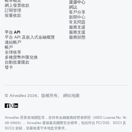
帳單概覽
資源中心
網上發票收款
網誌
訂閱管理
客戶分享
按量收款
新聞中心
常見問題
服務支援
平台 API
服務支援
平台 API 及嵌入式金融概覽
服務狀態
連結帳戶
帳戶
全球收單
多種貨幣外匯兌換
自動批量匯款
發卡
© Airwallex 2026。版權所有。
網站地圖
Airwallex 受香港海關監管，並持有金錢服務經營者牌照（MSO License No. 16-
09-01929）。Airwallex 遵循最高國際安全標準，包括符合 PCI DSS、SOC1 及
SOC2 規範，並嚴格遵守本地監管要求。