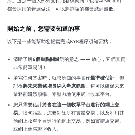
序。這是一個大部分支付服務供應商（包括Airwallex）
都會採用的普遍做法，可以將詐騙的機會減到最低。
開始之前，您需要知道的事
以下是一些能幫助您輕鬆完成KYB程序須知要點：
清晰了解
6個重點關鍵詞
的意思 —— 放心，它們其實
非常簡單易明！
填寫任何答案時，就您所知的事實作
最準確估計
，但
記得
將未來業務增長納入考慮範圍
。這可以確保未來
業務能繼續順暢、零壓力地使用網上收單平台。
您只需要估計
將會在這一個收單平台進行的網上交
易
。換句話說，您要剔除所有實體交易，以及利用其
他網上收單平台進行的網上交易，例如實體店交易、
或網上銷售聯盟收入。