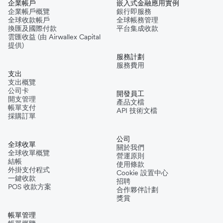
企業帳戶
嵌入式金融應用實例
企業帳戶概覽
銀行即服務
全球收款帳戶
全球帳務管理
換匯及國際付款
平台集成收款
雲匯收益 (由 Airwallex Capital
提供)
服務計劃
服務費用
支出
支出概覽
公司卡
開發員工
開支管理
產品文檔
帳單支付
API 技術文檔
採購訂單
公司
全球收單
關於我們
全球收單概覽
營運原則
結帳
使用條款
外掛支付程式
Cookie 設置中心
一鍵收款
招聘
POS 收款方案
合作夥伴計劃
獎賞
帳單管理