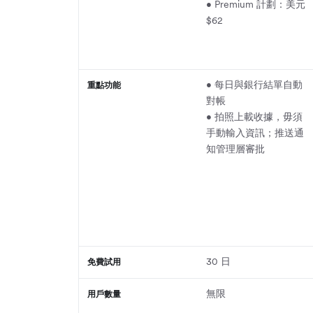
• Premium 計劃：美元
$62
• 每日與銀行結單自動
重點功能
對帳
• 拍照上載收據，毋須
手動輸入資訊；推送通
知管理層審批
30 日
免費試用
無限
用戶數量