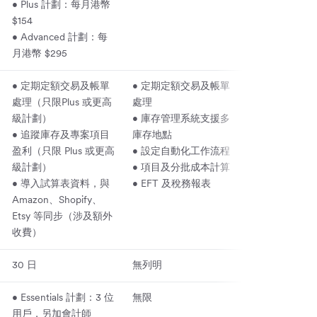
• Plus 計劃：每月港幣
$154
• Advanced 計劃：每
月港幣 $295
• 定期定額交易及帳單
• 定期定額交易及帳單
• 庫存管理系
處理（只限Plus 或更高
處理
庫存地點及多
級計劃）
• 庫存管理系統支援多
• 追蹤員工完
• 追蹤庫存及專案項目
庫存地點
供應商提供服
盈利（只限 Plus 或更高
• 設定自動化工作流程
• 可製作 200
級計劃）
• 項目及分批成本計算
及圖表
• 導入試算表資料，與
• EFT 及稅務報表
• 內置資料審
Amazon、Shopify、
測常見處理流
Etsy 等同步（涉及額外
收費）
30 日
無列明
7 日
• Essentials 計劃：3 位
無限
可自訂，支援
用戶，另加會計師
使用的用戶