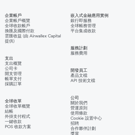
企業帳戶
嵌入式金融應用實例
企業帳戶概覽
銀行即服務
全球收款帳戶
全球帳務管理
換匯及國際付款
平台集成收款
雲匯收益 (由 Airwallex Capital
提供)
服務計劃
服務費用
支出
支出概覽
公司卡
開發員工
開支管理
產品文檔
帳單支付
API 技術文檔
採購訂單
公司
全球收單
關於我們
全球收單概覽
營運原則
結帳
使用條款
外掛支付程式
Cookie 設置中心
一鍵收款
招聘
POS 收款方案
合作夥伴計劃
獎賞