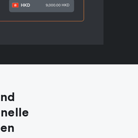
und
nelle
men