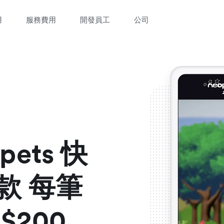
用
服務費用
開發員工
公司
立即觀看 3 分鐘體驗短片
填寫資料以觀體驗短片：
opets 快
款 每筆
$200