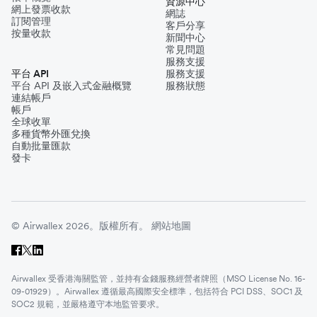
資源中心
網上發票收款
網誌
訂閱管理
客戶分享
按量收款
新聞中心
常見問題
服務支援
平台 API
服務支援
平台 API 及嵌入式金融概覽
服務狀態
連結帳戶
帳戶
全球收單
多種貨幣外匯兌換
自動批量匯款
發卡
© Airwallex 2026。版權所有。
網站地圖
Airwallex 受香港海關監管，並持有金錢服務經營者牌照（MSO License No. 16-
09-01929）。Airwallex 遵循最高國際安全標準，包括符合 PCI DSS、SOC1 及
SOC2 規範，並嚴格遵守本地監管要求。