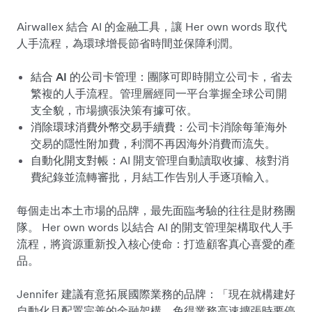
Airwallex 結合 AI 的金融工具，讓 Her own words 取代
人手流程，為環球增長節省時間並保障利潤。
結合 AI 的公司卡管理：
團隊可即時開立公司卡，省去
繁複的人手流程。管理層經同一平台掌握全球公司開
支全貌，市場擴張決策有據可依。
消除環球消費外幣交易手續費：
公司卡消除每筆海外
交易的隱性附加費，利潤不再因海外消費而流失。
自動化開支對帳：
AI 開支管理自動讀取收據、核對消
費紀錄並流轉審批，月結工作告別人手逐項輸入。
每個走出本土市場的品牌，最先面臨考驗的往往是財務團
隊。 Her own words 以結合 AI 的開支管理架構取代人手
流程，將資源重新投入核心使命：打造顧客真心喜愛的產
品。
Jennifer 建議有意拓展國際業務的品牌：「現在就構建好
自動化且配置完善的金融架構，免得業務高速擴張時要停