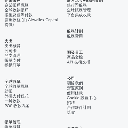
企業帳戶
嵌入式金融應用實例
企業帳戶概覽
銀行即服務
全球收款帳戶
全球帳務管理
換匯及國際付款
平台集成收款
雲匯收益 (由 Airwallex Capital
提供)
服務計劃
服務費用
支出
支出概覽
公司卡
開發員工
開支管理
產品文檔
帳單支付
API 技術文檔
採購訂單
公司
全球收單
關於我們
全球收單概覽
營運原則
結帳
使用條款
外掛支付程式
Cookie 設置中心
一鍵收款
招聘
POS 收款方案
合作夥伴計劃
獎賞
帳單管理
帳單概覽