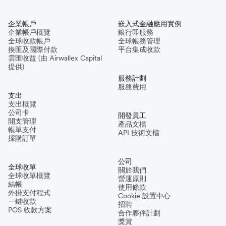
企業帳戶
嵌入式金融應用實例
企業帳戶概覽
銀行即服務
全球收款帳戶
全球帳務管理
換匯及國際付款
平台集成收款
雲匯收益 (由 Airwallex Capital
提供)
服務計劃
服務費用
支出
支出概覽
公司卡
開發員工
開支管理
產品文檔
帳單支付
API 技術文檔
採購訂單
公司
全球收單
關於我們
全球收單概覽
營運原則
結帳
使用條款
外掛支付程式
Cookie 設置中心
一鍵收款
招聘
POS 收款方案
合作夥伴計劃
獎賞