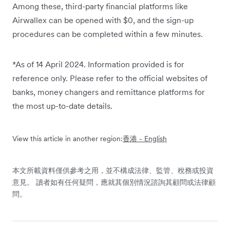
Among these, third-party financial platforms like
Airwallex can be opened with $0, and the sign-up
procedures can be completed within a few minutes.
*As of 14 April 2024. Information provided is for
reference only. Please refer to the official websites of
banks, money changers and remittance platforms for
the most up-to-date details.
View this article in another region:
香港 - English
本文所載資料僅供參考之用，並不構成法律、監管、稅務或投資
意見。 讀者如有任何疑問，應就其個別情況諮詢其顧問或法律顧
問。