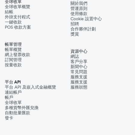
全球收單
關於我們
全球收單概覽
營運原則
結帳
使用條款
外掛支付程式
Cookie 設置中心
一鍵收款
招聘
POS 收款方案
合作夥伴計劃
獎賞
帳單管理
帳單概覽
資源中心
網上發票收款
網誌
訂閱管理
客戶分享
按量收款
新聞中心
常見問題
服務支援
平台 API
服務支援
平台 API 及嵌入式金融概覽
服務狀態
連結帳戶
帳戶
全球收單
多種貨幣外匯兌換
自動批量匯款
發卡