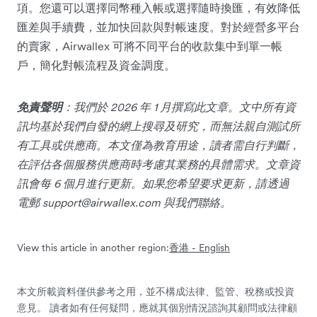
項。您還可以選擇同幣種入帳或選擇隨時換匯，有效降低
匯差與手續費，並加快回款與對帳速度。對於經營多平台
的賣家，Airwallex 可將不同平台的收款集中到單一帳
戶，簡化對帳流程及資金調度。
免責聲明
：我們於 2026 年 1 月撰寫此文章。文中所有資
訊均基於我們自發的網上搜尋及研究，而無法親自測試所
有工具或供應商。本文僅為教育用途，讀者需自行判斷，
在評估各個服務供應商時考慮其業務的具體需求。文章資
訊會每 6 個月進行更新。如果您希望要求更新，請透過
電郵
support@airwallex.com
與我們聯絡。
View this article in another region:
香港 - English
本文所載資料僅供參考之用，並不構成法律、監管、稅務或投資
意見。 讀者如有任何疑問，應就其個別情況諮詢其顧問或法律顧