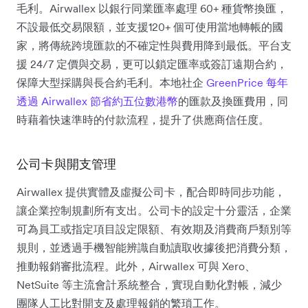
毛利。Airwallex 以銀行同業匯率處理 60+ 種貨幣換匯，
不設最低交易限額，並支援120+ 個可使用當地轉帳的國
家，將傳統跨境匯款的不確定性與費用降到最低。平台支
援 24/7 定價與交易，更可以鎖定匯率或簽訂遠期合約，
保障大型採購與長合約毛利。本地社企
GreenPrice 每年
透過 Airwallex 節省約五位數港幣
的匯款及換匯費用，同
時藉着快速準時的付款流程，提升了供應商信任度。
公司卡與開支管理
Airwallex 提供實體及虛擬公司卡，配合即時同步功能，
讓企業控制規劃所有支出。公司卡的設定十分靈活，企業
可為員工或指定項目設定限額、有效期及消費商戶類別等
規則，並透過手機智能辨識自動讀取收據後把消費分類，
推動報銷審批流程。此外，Airwallex 可與 Xero、
NetSuite 等主流會計系統整合，實現自動化對帳，減少
團隊人工比對開支及處理報銷的繁瑣工作。