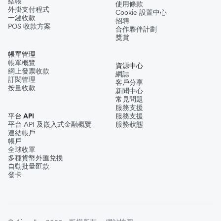
結帳
使用條款
外掛支付程式
Cookie 設置中心
一鍵收款
招聘
POS 收款方案
合作夥伴計劃
獎賞
帳單管理
帳單概覽
資源中心
網上發票收款
網誌
訂閱管理
客戶分享
按量收款
新聞中心
常見問題
服務支援
平台 API
服務支援
平台 API 及嵌入式金融概覽
服務狀態
連結帳戶
帳戶
全球收單
多種貨幣外匯兌換
自動批量匯款
發卡