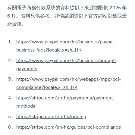
有關電子商務付款系統的資料從以下來源擷取於 2025 年
6 月。資料只供參考。詳情請瀏覽以下官方網站以獲取最
新資訊。
https://www.paypal.com/hk/business/paypal-
business-fees?locale.x=zh_HK
https://www.paypal.com/hk/business/accept-
payments
https://www.paypal.com/hk/webapps/mpp/pci-
compliance?locale.x=zh_HK
https://stripe.com/zh-hk/payments/payment-
methods
https://stripe.com/zh-hk/pricing
https://stripe.com/en-hk/guides/pci-compliance