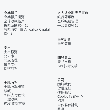
企業帳戶
嵌入式金融應用實例
企業帳戶概覽
銀行即服務
全球收款帳戶
全球帳務管理
換匯及國際付款
平台集成收款
雲匯收益 (由 Airwallex Capital
提供)
服務計劃
服務費用
支出
支出概覽
公司卡
開發員工
開支管理
產品文檔
帳單支付
API 技術文檔
採購訂單
公司
全球收單
關於我們
全球收單概覽
營運原則
結帳
使用條款
外掛支付程式
Cookie 設置中心
一鍵收款
招聘
POS 收款方案
合作夥伴計劃
獎賞